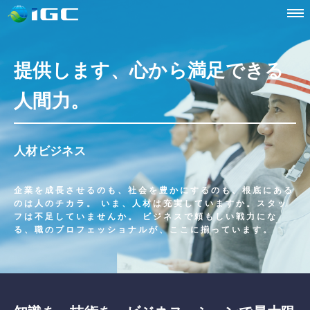
提供します、心から満足できる
人間力。
人材ビジネス
企業を成長させるのも、社会を豊かにするのも、根底にある
のは人のチカラ。
いま、人材は充実していますか。スタッ
フは不足していませんか。
ビジネスで頼もしい戦力にな
る、職のプロフェッショナルが、
ここに揃っています。