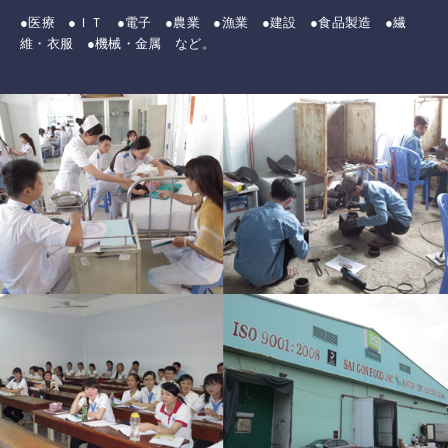
●医療 ●ＩＴ ●電子 ●農業 ●漁業 ●建設 ●食品製造 ●繊
維・衣服 ●機械・金属 など。