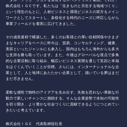
株式会社ＩＧＣです。私たちは「生きものと共生する地域づくり」
という理念のもとに、人材ビジネスと環境ビジネスの双方をメイン
ワークとしてスタートし、多様化する時代のニーズに呼応しながら
事業フィールドを着実に広げてきました。
その成長過程で構築した、多くのお客様との厚い信頼関係やさまざ
まなキャリアをベースに昨今は、貿易、コンサルティング、健康、
美容といったジャンルにも参入し、国内はもちろん海外からも多大
な支持を勝ち取っています。また、今後はグローバルな視点で多角
的な企業活動に取り組み、幅広いビジネス展開を通じて笑顔と幸福
をはぐくんでいくことが目標。さらには、インターナショナルな企
業として、人と地球にあたたかい企業として、描いている夢はまだ
まだ尽きません。
柔軟な感性で独特のアイデアを生み出す。失敗を恐れない果敢な行
動力で新しいチャンスに挑戦する。そんな企業姿勢で未知の可能性
を切り開き、より豊かな社会づくりに貢献できるようにつとめてい
きたいと考えています。
株式会社ＩＧＣ 代表取締役社長