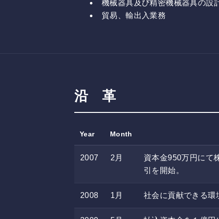
機械器具及び精密機械器具の設
貿易、輸出入業務
沿 革
Year
Month
2007
2月
資本金950万円に
引を開始。
2008
1月
社会に貢献できる環