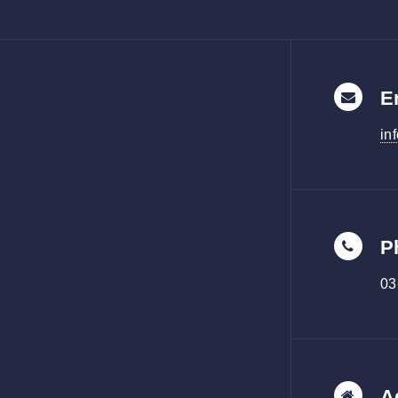
E
in
P
03
A