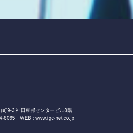
）
富山町9-3 神田東邦センタービル3階
4-8065 WEB : www.igc-net.co.jp