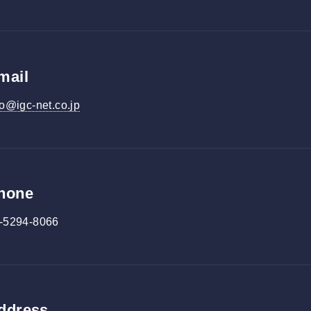
mail
fo@igc-net.co.jp
hone
-5294-8066
ddress